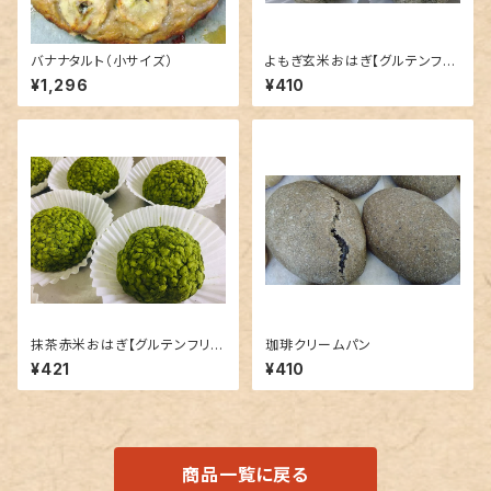
バナナタルト（小サイズ）
よもぎ玄米おはぎ【グルテンフリ
ー】
¥1,296
¥410
抹茶赤米おはぎ【グルテンフリ
珈琲クリームパン
ー】
¥421
¥410
商品一覧に戻る