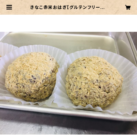
きなこ赤米おはぎ【グルテンフリー】 |
ニコサンショップ BASE店 ●ビー
ガン・オーガニック・グルテンフリーの
スイーツ