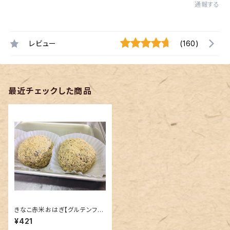
通報する
レビュー
(160)
最近チェックした商品
きなこ赤米おはぎ【グルテンフリ
ー】
¥421