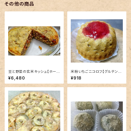
その他の商品
豆と野菜の玄米キッシュ【ホー
米粉いちごニコロフ【グルテンフ
ル】
リー】
¥6,480
¥918