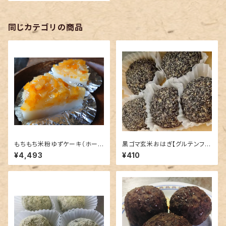
同じカテゴリの商品
もちもち米粉ゆずケーキ（ホー
黒ゴマ玄米おはぎ【グルテンフリ
ル）【グルテンフリー】
ー】
¥4,493
¥410